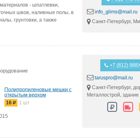
материалов - шпатлевки,
info_glims@mail.ru
иточных швов, наливные полы, в
алы, грунтовки, а также
Санкт-Петербург, М
+7 (812) 98
борудование
taruspro@mail.ru
Санкт-Петербург, до
Полипропиленовые мешки с
открытым верхом
Металлострой, здание 
16
1 шт
2015