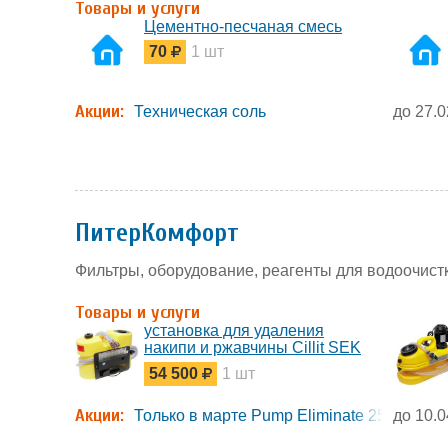
Товары и услуги
Цементно-песчаная смесь
70
1 шт
Акции:
Техническая соль
до 27.0
ПитерКомфорт
Фильтры, оборудование, реагенты для водоочист
Товары и услуги
установка для удаления
накипи и ржавчины Cillit SEK
28
54 500
1 шт
Акции:
Только в марте Pump Eliminate 25v4v купит
до 10.0