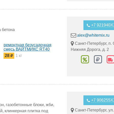
+7 921940
 бетона
alex@whitemix.ru
Санкт-Петербург, п. 
ремонтная безусадочная
смесь ВАЙТМИКС RT40
Нижняя Дорога, д. 2
28
1 кг
+7 906255
он, газобетонные блоки, жби,
Санкт-Петербург, ул.
ей, клинкерная плитка под