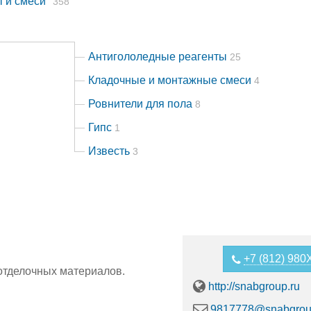
 и смеси"
358
Антигололедные реагенты
25
Кладочные и монтажные смеси
4
Ровнители для пола
8
Гипс
1
Известь
3
+7 (812) 98
отделочных материалов.
http://snabgroup.ru
9817778@snabgrou