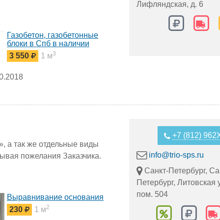
Лифляндская, д. 6
Газобетон, газобетонные
блоки в Спб в наличии
3
3 550
1 м
0.2018
+7 (812) 96
 а так же отдельные виды
info@trio-sps.ru
тывая пожелания Заказчика.
Санкт-Петербург, Са
Петербург, Литовская ул
пом. 504
Выравнивание основания
2
230
1 м