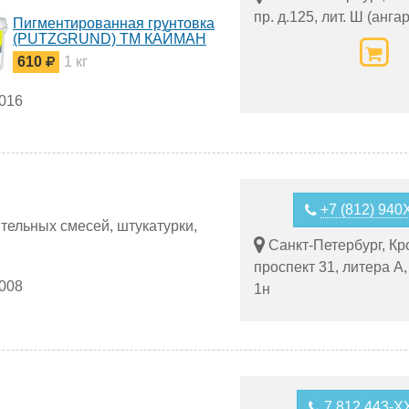
пр. д.125, лит. Ш (ангар
Пигментированная грунтовка
(PUTZGRUND) ТМ КАЙМАН
610
1 кг
2016
+7 (812) 94
тельных смесей, штукатурки,
Санкт-Петербург, Кр
проспект 31, литера А
2008
1н
7 812 443-X