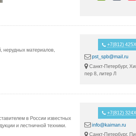
+7(812) 42
, нерудных материалов,
pst_spb@mail.ru
Санкт-Петербург, Х
пер 8, литер Л
+7(812) 32
тавителем в России известных
info@kaiman.ru
укции и лестничной техники.
Санкт-Петербург, Пи