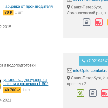
Гарцовка от производителя
Санкт-Петербург,
70
1 шт
Ломоносовский р-н, п.
2.2015
+7 921946
ки и водоподготовки
info@pitercomfort.ru
Санкт-Петербург, Ин
установка для удаления
накипи и ржавчины L 802
проспект 2
Barracuda
40 700
1 шт
ь за 39 970 руб.!
4.2021