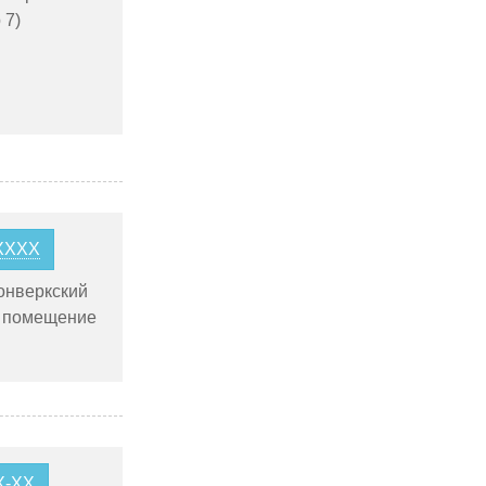
 7)
0XXXX
онверкский
, помещение
X-XX