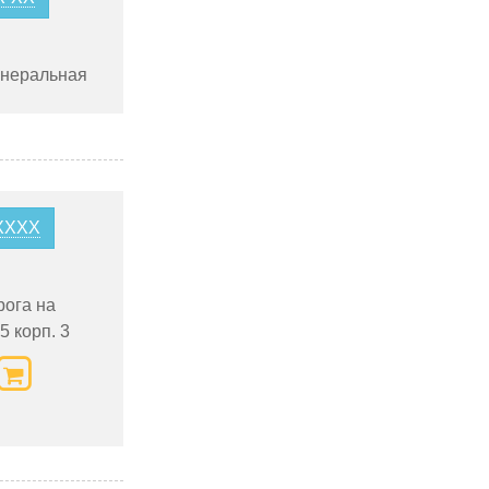
инеральная
8XXXX
рога на
5 корп. 3