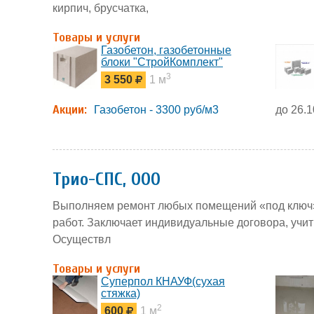
кирпич, брусчатка,
Товары и услуги
Газобетон, газобетонные
блоки "СтройКомплект"
3
3 550
1 м
Акции:
Газобетон - 3300 руб/м3
до 26.1
Трио-СПС, ООО
Выполняем ремонт любых помещений «под ключ»,
работ. Заключает индивидуальные договора, учи
Осуществл
Товары и услуги
Суперпол КНАУФ(сухая
стяжка)
2
600
1 м