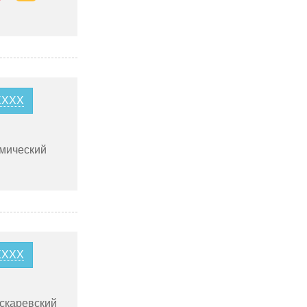
5XXXX
имический
4XXXX
скаревский