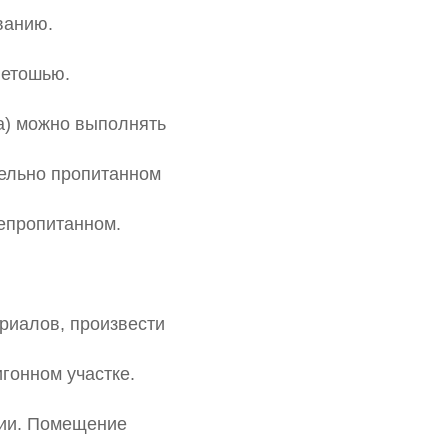
ванию.
ветошью.
а) можно выполнять
тельно пропитанном
непропитанном.
риалов, произвести
гонном участке.
ции. Помещение