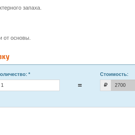
ктерного запаха.
ти от основы.
вку
оличество
: *
Стоимость: