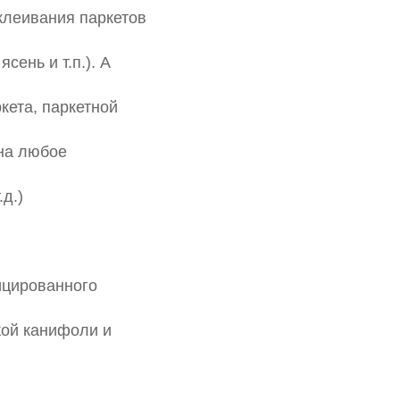
леивания паркетов
сень и т.п.). А
кета, паркетной
 на любое
д.)
ицированного
кой канифоли и