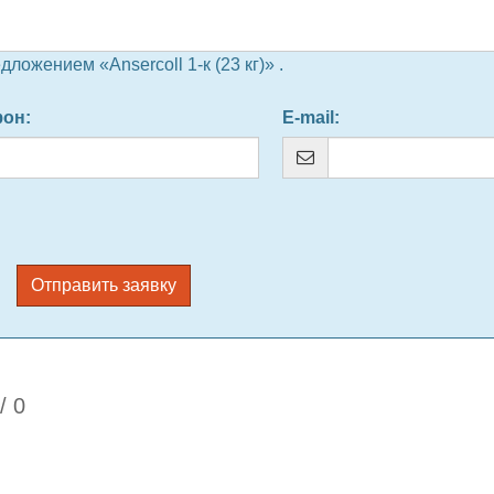
ожением «Ansercoll 1-к (23 кг)» .
фон
:
E-mail
:
Отправить заявку
/
0