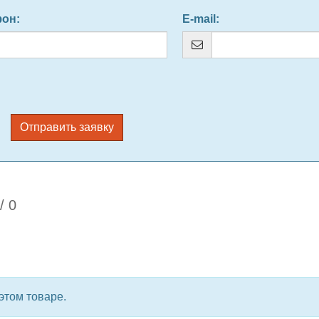
фон
:
E-mail
:
Отправить заявку
/
0
этом товаре.