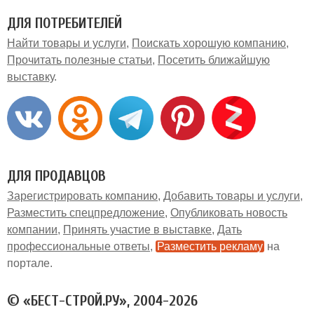
ДЛЯ ПОТРЕБИТЕЛЕЙ
Найти товары и услуги
Поискать хорошую компанию
Прочитать полезные статьи
Посетить ближайшую
выставку
ДЛЯ ПРОДАВЦОВ
Зарегистрировать компанию
Добавить товары и услуги
Разместить спецпредложение
Опубликовать новость
компании
Принять участие в выставке
Дать
профессиональные ответы
Разместить рекламу
на
портале
© «БЕСТ-СТРОЙ.РУ», 2004-2026