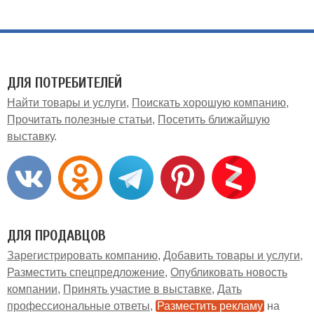
ДЛЯ ПОТРЕБИТЕЛЕЙ
Найти товары и услуги
Поискать хорошую компанию
Прочитать полезные статьи
Посетить ближайшую
выставку
ДЛЯ ПРОДАВЦОВ
Зарегистрировать компанию
Добавить товары и услуги
Разместить спецпредложение
Опубликовать новость
компании
Принять участие в выставке
Дать
профессиональные ответы
Разместить рекламу
на