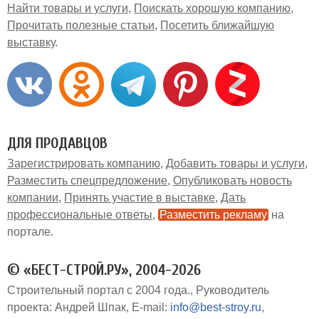
Найти товары и услуги
Поискать хорошую компанию
Прочитать полезные статьи
Посетить ближайшую
выставку
ДЛЯ ПРОДАВЦОВ
Зарегистрировать компанию
Добавить товары и услуги
Разместить спецпредложение
Опубликовать новость
компании
Принять участие в выставке
Дать
профессиональные ответы
Разместить рекламу
на
портале
© «БЕСТ-СТРОЙ.РУ», 2004-2026
Строительный портал с 2004 года.
Руководитель
проекта: Андрей Шпак
E-mail:
info@best-stroy.ru