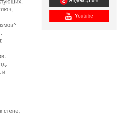
Яндекс.Дзен
ктующих.
ключ,
Youtube
измов^
.
,
ов.
тд.
 и
к стене,