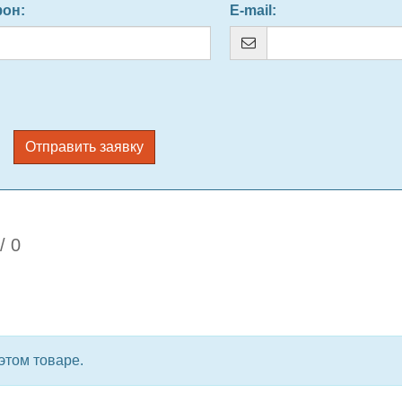
фон
:
E-mail
:
Отправить заявку
/
0
этом товаре.