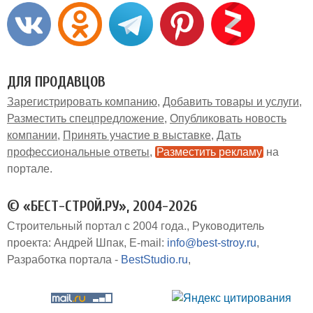
ДЛЯ ПРОДАВЦОВ
Зарегистрировать компанию
Добавить товары и услуги
Разместить спецпредложение
Опубликовать новость
компании
Принять участие в выставке
Дать
профессиональные ответы
Разместить рекламу
на
портале
© «БЕСТ-СТРОЙ.РУ», 2004-2026
Строительный портал с 2004 года.
Руководитель
проекта: Андрей Шпак
E-mail:
info@best-stroy.ru
Разработка портала -
BestStudio.ru