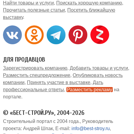
Найти товары и услуги
Поискать хорошую компанию
Прочитать полезные статьи
Посетить ближайшую
выставку
ДЛЯ ПРОДАВЦОВ
Зарегистрировать компанию
Добавить товары и услуги
Разместить спецпредложение
Опубликовать новость
компании
Принять участие в выставке
Дать
профессиональные ответы
Разместить рекламу
на
портале
© «БЕСТ-СТРОЙ.РУ», 2004-2026
Строительный портал с 2004 года.
Руководитель
проекта: Андрей Шпак
E-mail:
info@best-stroy.ru