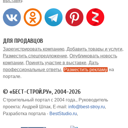
выставку
ДЛЯ ПРОДАВЦОВ
Зарегистрировать компанию
Добавить товары и услуги
Разместить спецпредложение
Опубликовать новость
компании
Принять участие в выставке
Дать
профессиональные ответы
Разместить рекламу
на
портале
© «БЕСТ-СТРОЙ.РУ», 2004-2026
Строительный портал с 2004 года.
Руководитель
проекта: Андрей Шпак
E-mail:
info@best-stroy.ru
Разработка портала -
BestStudio.ru