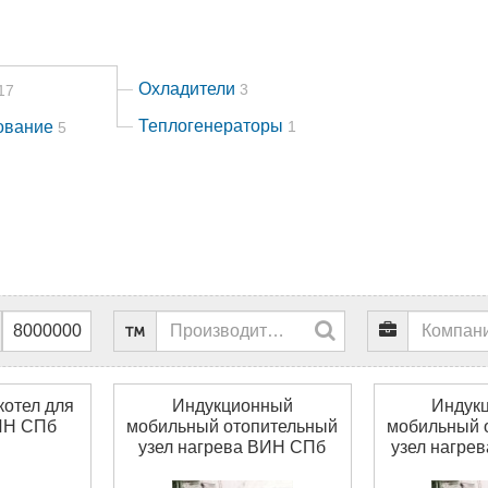
Охладители
3
17
Теплогенераторы
дование
1
5
котел для
Индукционный
Индук
ИН СПб
мобильный отопительный
мобильный 
узел нагрева ВИН СПб
узел нагре