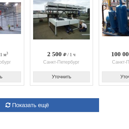
2 500
100 0
3
 1 м
/ 1 ч
рбург
Санкт-Петербург
Санкт-П
ь
Уточнить
Уто
Показать ещё