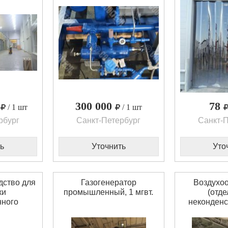
0
300 000
78
/ 1 шт
/ 1 шт
рбург
Санкт-Петербург
Санкт-П
ь
Уточнить
Уто
ство для
Газогенератор
Воздухоо
ки
промышленный, 1 мгвт.
(отде
нного
неконден
 (20 л)
газов,