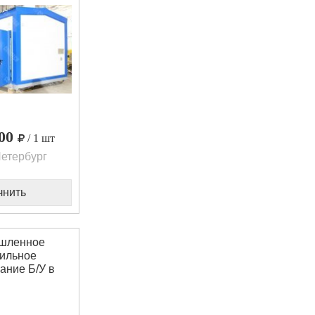
000
/ 1 шт
етербург
чнить
шленное
ильное
ание Б/У в
ичии