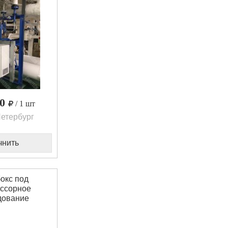
00
/ 1 шт
етербург
чнить
окс под
ссорное
дование