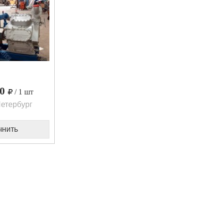
00
/ 1 шт
етербург
чнить