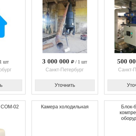
3 000 000
500 0
 1 шт
/ 1 шт
рбург
Санкт-Петербург
Санкт-П
ь
Уточнить
Уто
р СОМ-02
Камера холодильная
Блок-б
компре
обору