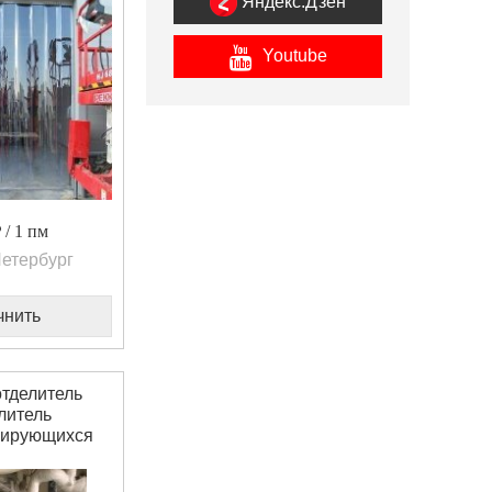
Яндекс.Дзен
Youtube
/ 1 пм
етербург
чнить
тделитель
литель
сирующихся
 purger)