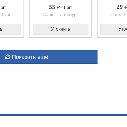
55
29
1 шт
/ 1 шт
рбург
Санкт-Петербург
Санкт-П
ь
Уточнить
Уто
Показать ещё