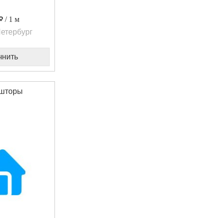
/ 1 м
етербург
чнить
шторы