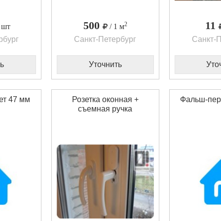
500
11
2
1 шт
/ 1 м
рбург
Санкт-Петербург
Санкт-П
ь
Уточнить
Уто
ет 47 мм
Розетка оконная +
Фальш-пер
съемная ручка