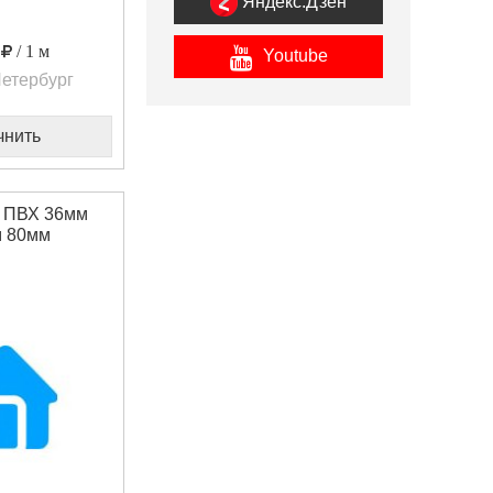
Яндекс.Дзен
0
/ 1 м
Youtube
етербург
чнить
 ПВХ 36мм
 80мм