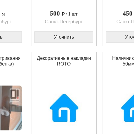
500
45
1 м
/ 1 шт
рбург
Санкт-Петербург
Санкт-П
ь
Уточнить
Уто
етривания
Декоративные накладки
Наличник
бенка)
ROTO
50мм