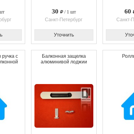
30
60
 шт
/ 1 шт
рбург
Санкт-Петербург
Санкт-П
ь
Уточнить
Уто
 ручка с
Балконная защелка
Ролл
алконной
алюминивой лоджии