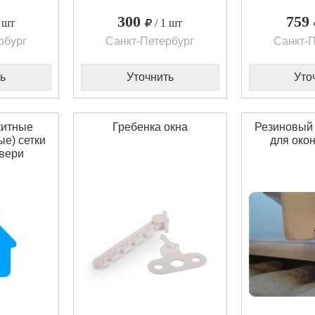
300
759
1 шт
/ 1 шт
рбург
Санкт-Петербург
Санкт-П
ь
Уточнить
Уто
китные
Гребенка окна
Резиновый 
е) сетки
для окон
двери