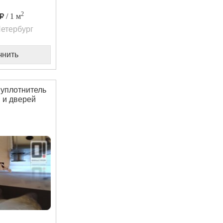
2
/ 1 м
етербург
чнить
уплотнитель
 и дверей