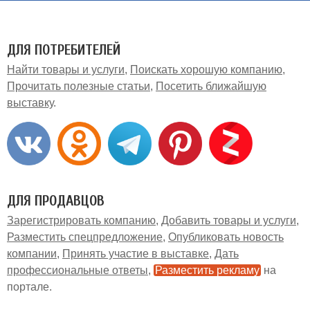
ДЛЯ ПОТРЕБИТЕЛЕЙ
Найти товары и услуги
Поискать хорошую компанию
Прочитать полезные статьи
Посетить ближайшую
выставку
ДЛЯ ПРОДАВЦОВ
Зарегистрировать компанию
Добавить товары и услуги
Разместить спецпредложение
Опубликовать новость
компании
Принять участие в выставке
Дать
профессиональные ответы
Разместить рекламу
на
портале