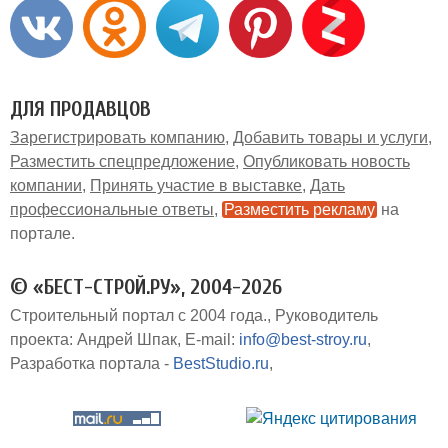
ДЛЯ ПРОДАВЦОВ
Зарегистрировать компанию
Добавить товары и услуги
Разместить спецпредложение
Опубликовать новость
компании
Принять участие в выставке
Дать
профессиональные ответы
Разместить рекламу
на
портале
© «БЕСТ-СТРОЙ.РУ», 2004-2026
Строительный портал с 2004 года.
Руководитель
проекта: Андрей Шпак
E-mail:
info@best-stroy.ru
Разработка портала -
BestStudio.ru