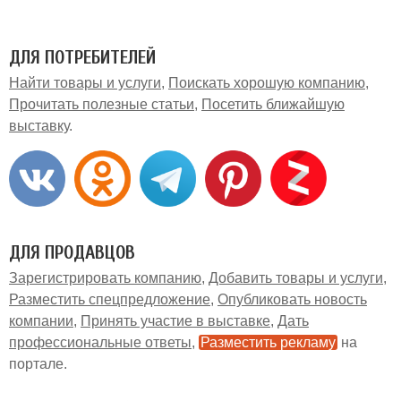
ДЛЯ ПОТРЕБИТЕЛЕЙ
Найти товары и услуги
Поискать хорошую компанию
Прочитать полезные статьи
Посетить ближайшую
выставку
ДЛЯ ПРОДАВЦОВ
Зарегистрировать компанию
Добавить товары и услуги
Разместить спецпредложение
Опубликовать новость
компании
Принять участие в выставке
Дать
профессиональные ответы
Разместить рекламу
на
портале