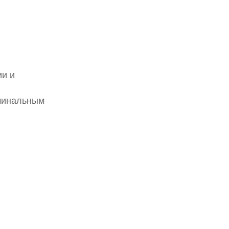
ии и
оминальным