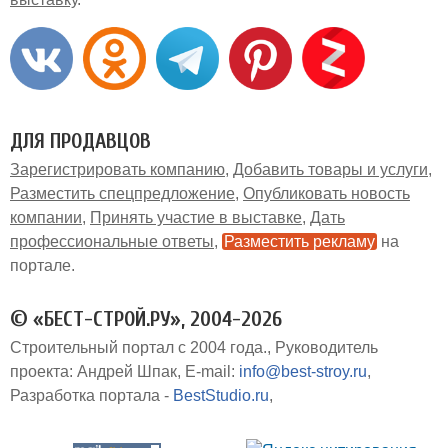
ДЛЯ ПРОДАВЦОВ
Зарегистрировать компанию
Добавить товары и услуги
Разместить спецпредложение
Опубликовать новость
компании
Принять участие в выставке
Дать
профессиональные ответы
Разместить рекламу
на
портале
© «БЕСТ-СТРОЙ.РУ», 2004-2026
Строительный портал с 2004 года.
Руководитель
проекта: Андрей Шпак
E-mail:
info@best-stroy.ru
Разработка портала -
BestStudio.ru