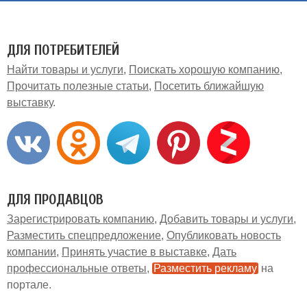
ДЛЯ ПОТРЕБИТЕЛЕЙ
Найти товары и услуги
Поискать хорошую компанию
Прочитать полезные статьи
Посетить ближайшую
выставку
ДЛЯ ПРОДАВЦОВ
Зарегистрировать компанию
Добавить товары и услуги
Разместить спецпредложение
Опубликовать новость
компании
Принять участие в выставке
Дать
профессиональные ответы
Разместить рекламу
на
портале