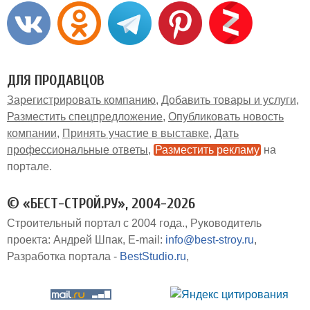
ДЛЯ ПРОДАВЦОВ
Зарегистрировать компанию
Добавить товары и услуги
Разместить спецпредложение
Опубликовать новость
компании
Принять участие в выставке
Дать
профессиональные ответы
Разместить рекламу
на
портале
© «БЕСТ-СТРОЙ.РУ», 2004-2026
Строительный портал с 2004 года.
Руководитель
проекта: Андрей Шпак
E-mail:
info@best-stroy.ru
Разработка портала -
BestStudio.ru