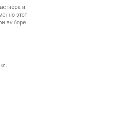
аствора в
менно этот
ри выборе
ки: