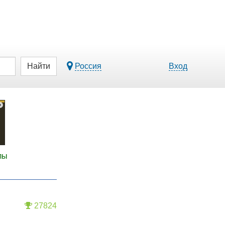
Найти
Россия
Вход
лы
27824