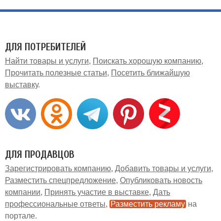
ДЛЯ ПОТРЕБИТЕЛЕЙ
Найти товары и услуги
Поискать хорошую компанию
Прочитать полезные статьи
Посетить ближайшую
выставку
ДЛЯ ПРОДАВЦОВ
Зарегистрировать компанию
Добавить товары и услуги
Разместить спецпредложение
Опубликовать новость
компании
Принять участие в выставке
Дать
профессиональные ответы
Разместить рекламу
на
портале