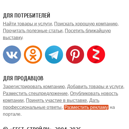
ДЛЯ ПОТРЕБИТЕЛЕЙ
Найти товары и услуги
Поискать хорошую компанию
Прочитать полезные статьи
Посетить ближайшую
выставку
ДЛЯ ПРОДАВЦОВ
Зарегистрировать компанию
Добавить товары и услуги
Разместить спецпредложение
Опубликовать новость
компании
Принять участие в выставке
Дать
профессиональные ответы
Разместить рекламу
на
портале