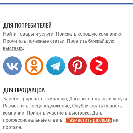
ДЛЯ ПОТРЕБИТЕЛЕЙ
Найти товары и услуги
Поискать хорошую компанию
Прочитать полезные статьи
Посетить ближайшую
выставку
ДЛЯ ПРОДАВЦОВ
Зарегистрировать компанию
Добавить товары и услуги
Разместить спецпредложение
Опубликовать новость
компании
Принять участие в выставке
Дать
профессиональные ответы
Разместить рекламу
на
портале