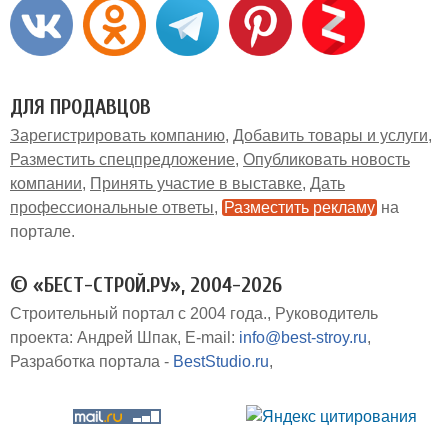
ДЛЯ ПРОДАВЦОВ
Зарегистрировать компанию
Добавить товары и услуги
Разместить спецпредложение
Опубликовать новость
компании
Принять участие в выставке
Дать
профессиональные ответы
Разместить рекламу
на
портале
© «БЕСТ-СТРОЙ.РУ», 2004-2026
Строительный портал с 2004 года.
Руководитель
проекта: Андрей Шпак
E-mail:
info@best-stroy.ru
Разработка портала -
BestStudio.ru