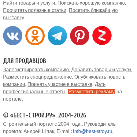
Найти товары и услуги
Поискать хорошую компанию
Прочитать полезные статьи
Посетить ближайшую
выставку
ДЛЯ ПРОДАВЦОВ
Зарегистрировать компанию
Добавить товары и услуги
Разместить спецпредложение
Опубликовать новость
компании
Принять участие в выставке
Дать
профессиональные ответы
Разместить рекламу
на
портале
© «БЕСТ-СТРОЙ.РУ», 2004-2026
Строительный портал с 2004 года.
Руководитель
проекта: Андрей Шпак
E-mail:
info@best-stroy.ru