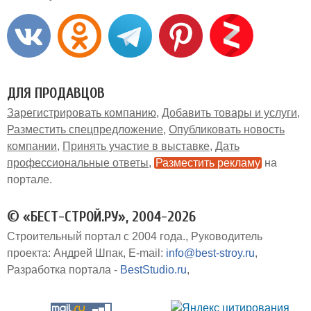
ДЛЯ ПРОДАВЦОВ
Зарегистрировать компанию
Добавить товары и услуги
Разместить спецпредложение
Опубликовать новость
компании
Принять участие в выставке
Дать
профессиональные ответы
Разместить рекламу
на
портале
© «БЕСТ-СТРОЙ.РУ», 2004-2026
Строительный портал с 2004 года.
Руководитель
проекта: Андрей Шпак
E-mail:
info@best-stroy.ru
Разработка портала -
BestStudio.ru