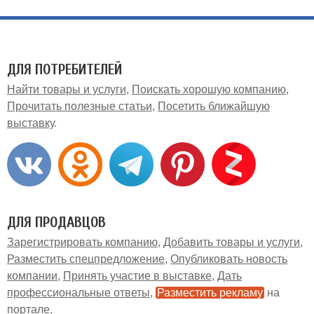
ДЛЯ ПОТРЕБИТЕЛЕЙ
Найти товары и услуги
Поискать хорошую компанию
Прочитать полезные статьи
Посетить ближайшую
выставку
ДЛЯ ПРОДАВЦОВ
Зарегистрировать компанию
Добавить товары и услуги
Разместить спецпредложение
Опубликовать новость
компании
Принять участие в выставке
Дать
профессиональные ответы
Разместить рекламу
на
портале