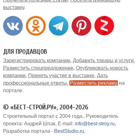
выставку
ДЛЯ ПРОДАВЦОВ
Зарегистрировать компанию
Добавить товары и услуги
Разместить спецпредложение
Опубликовать новость
компании
Принять участие в выставке
Дать
профессиональные ответы
Разместить рекламу
на
портале
© «БЕСТ-СТРОЙ.РУ», 2004-2026
Строительный портал с 2004 года.
Руководитель
проекта: Андрей Шпак
E-mail:
info@best-stroy.ru
Разработка портала -
BestStudio.ru