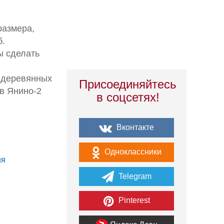
размера,
б.
ы сделать
р деревянных
Присоединяйтесь
в Янино-2
в соцсетях!
Вконтакте
Одноклассники
ия
Telegram
Pinterest