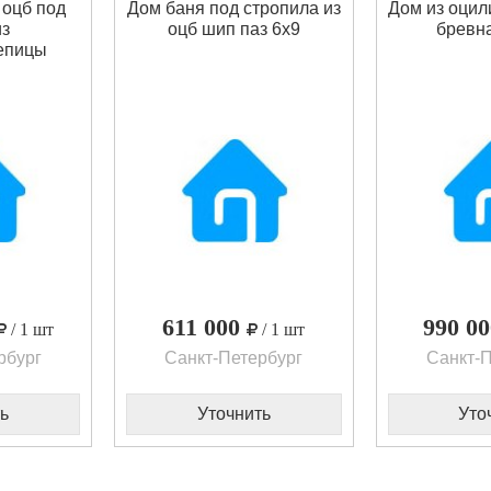
 оцб под
Дом баня под стропила из
Дом из оцил
из
оцб шип паз 6х9
бревна
епицы
611 000
990 0
/ 1 шт
/ 1 шт
рбург
Санкт-Петербург
Санкт-П
ь
Уточнить
Уто