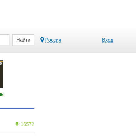
Найти
Россия
Вход
лы
16572