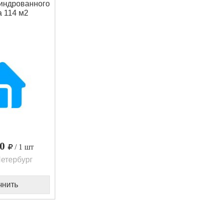
индрованного
 114 м2
00
/ 1 шт
етербург
чнить