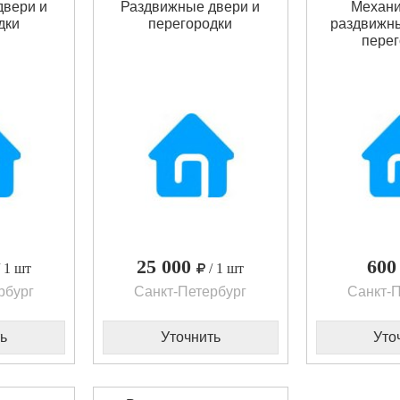
двери и
Раздвижные двери и
Механи
дки
перегородки
раздвижны
перег
25 000
60
/ 1 шт
/ 1 шт
рбург
Санкт-Петербург
Санкт-П
ь
Уточнить
Уто