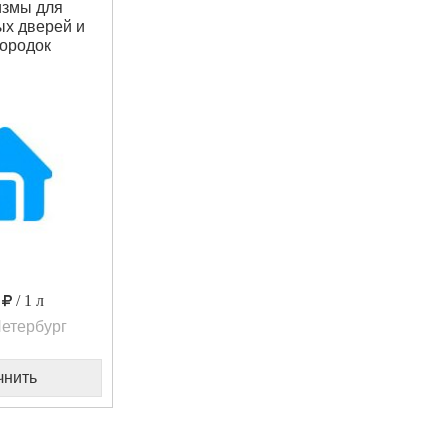
змы для
х дверей и
ородок
0
/ 1 л
етербург
чнить