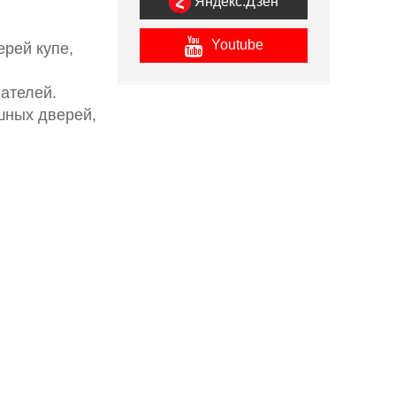
Яндекс.Дзен
Youtube
ерей купе,
ателей.
шных дверей,