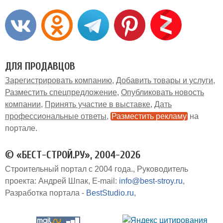
ДЛЯ ПРОДАВЦОВ
Зарегистрировать компанию
Добавить товары и услуги
Разместить спецпредложение
Опубликовать новость
компании
Принять участие в выставке
Дать
профессиональные ответы
Разместить рекламу
на
портале
© «БЕСТ-СТРОЙ.РУ», 2004-2026
Строительный портал с 2004 года.
Руководитель
проекта: Андрей Шпак
E-mail:
info@best-stroy.ru
Разработка портала -
BestStudio.ru