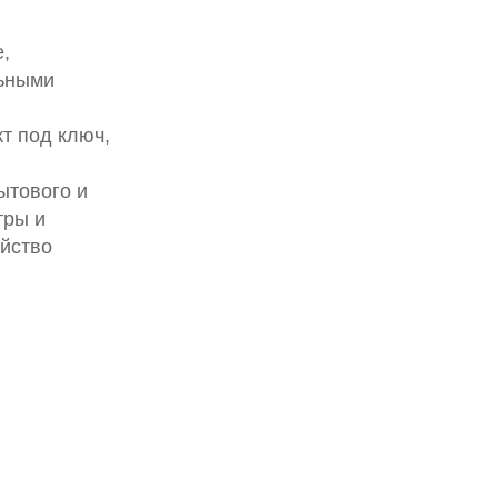
,
льными
т под ключ,
ытового и
тры и
ойство