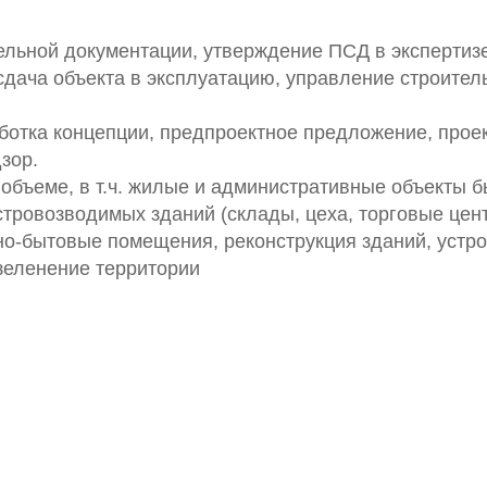
ельной документации, утверждение ПСД в экспертизе
 сдача объекта в эксплуатацию, управление строите
отка концепции, предпроектное предложение, проек
зор.
объеме, в т.ч. жилые и административные объекты б
стровозводимых зданий (склады, цеха, торговые цен
но-бытовые помещения, реконструкция зданий, устр
зеленение территории