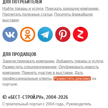
ДЛЯ ПОТРЕБИТЕЛЕЙ
Найти товары и услуги
Поискать хорошую компанию
Прочитать полезные статьи
Посетить ближайшую
выставку
ДЛЯ ПРОДАВЦОВ
Зарегистрировать компанию
Добавить товары и услуги
Разместить спецпредложение
Опубликовать новость
компании
Принять участие в выставке
Дать
профессиональные ответы
Разместить рекламу
на
портале
© «БЕСТ-СТРОЙ.РУ», 2004-2026
Строительный портал с 2004 года.
Руководитель