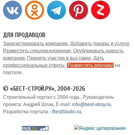
ДЛЯ ПРОДАВЦОВ
Зарегистрировать компанию
Добавить товары и услуги
Разместить спецпредложение
Опубликовать новость
компании
Принять участие в выставке
Дать
профессиональные ответы
Разместить рекламу
на
портале
© «БЕСТ-СТРОЙ.РУ», 2004-2026
Строительный портал с 2004 года.
Руководитель
проекта: Андрей Шпак
E-mail:
info@best-stroy.ru
Разработка портала -
BestStudio.ru