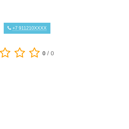
+7 911210XXXX
0
/
0