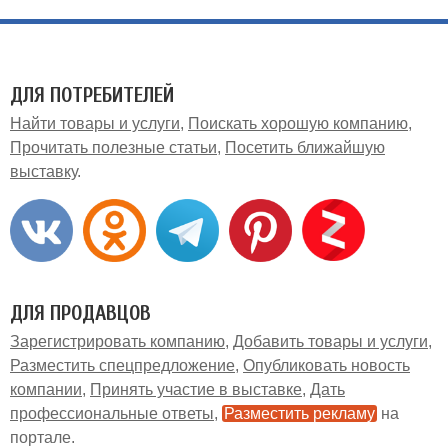
ДЛЯ ПОТРЕБИТЕЛЕЙ
Найти товары и услуги
Поискать хорошую компанию
Прочитать полезные статьи
Посетить ближайшую
выставку
ДЛЯ ПРОДАВЦОВ
Зарегистрировать компанию
Добавить товары и услуги
Разместить спецпредложение
Опубликовать новость
компании
Принять участие в выставке
Дать
профессиональные ответы
Разместить рекламу
на
портале