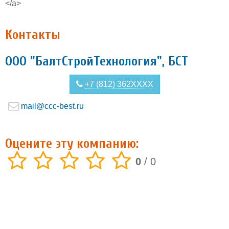
</a>
Контакты
ООО "БалтСтройТехнология", БСТ
+7 (812) 362XXXX
mail@ccc-best.ru
Оцените эту компанию:
0
/
0